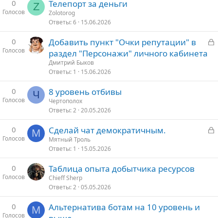
0
Телепорт за деньги
Z
Голосов
Zolotorog
Ответы
6
15.06.2026
З
0
Добавить пункт "Очки репутации" в
Голосов
а
раздел "Персонажи" личного кабинета
к
Дмитрий Быков
р
Ответы
1
15.06.2026
0
8 уровень отбивы
т
Ч
Голосов
Чертополох
о
Ответы
2
20.05.2026
З
0
Сделай чат демократичным.
М
Голосов
а
Мятный Троль
Ответы
1
15.05.2026
к
р
0
Таблица опыта добытчика ресурсов
Голосов
Chieff Sherp
т
Ответы
2
05.05.2026
о
0
Альтернатива ботам на 10 уровень и
М
Голосов