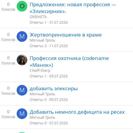
0
Предложение: новая профессия —
O
Голосов
«Эликсирник».
OXRIHETb
Ответы
1
31.07.2026
0
Жертвоприношение в храме
М
Голосов
Мятный Троль
Ответы
3
11.07.2026
0
Профессия охотника (codename
Голосов
«Манок»)
Chieff Sherp
Ответы
1
09.07.2026
0
добавить элексиры
М
Голосов
Мятный Троль
Ответы
0
09.07.2026
0
Добавить немного дефицита на ресах
М
Голосов
Мятный Троль
Ответы
6
07.07.2026