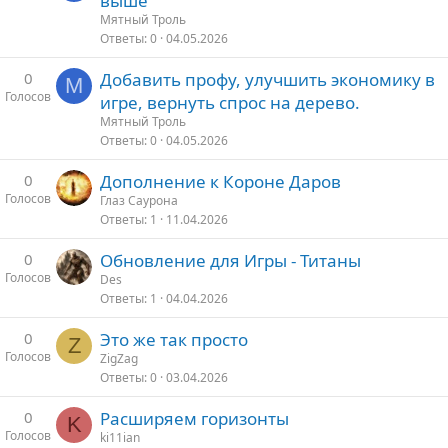
выше
Мятный Троль
Ответы
0
04.05.2026
0
Добавить профу, улучшить экономику в
М
Голосов
игре, вернуть спрос на дерево.
Мятный Троль
Ответы
0
04.05.2026
0
Дополнение к Короне Даров
Голосов
Глаз Саурона
Ответы
1
11.04.2026
0
Обновление для Игры - Титаны
Голосов
Des
Ответы
1
04.04.2026
0
Это же так просто
Z
Голосов
ZigZag
Ответы
0
03.04.2026
0
Расширяем горизонты
K
Голосов
ki11ian