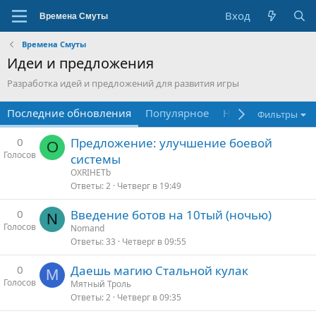
Вход
Времена Смуты
Идеи и предложения
Разработка идей и предложений для развития игры
Последние обновления
Популярное
Новые
Фильтры
0
Предложение: улучшение боевой
O
Голосов
системы
OXRIHETb
Ответы
2
Четверг в 19:49
0
Введение ботов на 10тый (ночью)
N
Голосов
Nomand
Ответы
33
Четверг в 09:55
0
Даешь магию Стальной кулак
М
Голосов
Мятный Троль
Ответы
2
Четверг в 09:35