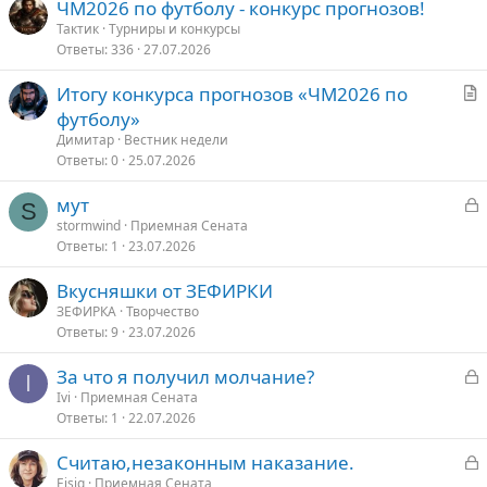
ЧМ2026 по футболу - конкурс прогнозов!
Тактик
Турниры и конкурсы
Ответы
336
27.07.2026
С
Итогу конкурса прогнозов «ЧМ2026 по
т
футболу»
а
Димитар
Вестник недели
т
Ответы
0
25.07.2026
ь
З
мут
я
S
а
stormwind
Приемная Сената
Ответы
1
23.07.2026
к
р
Вкусняшки от ЗЕФИРКИ
ЗЕФИРКА
Творчество
т
Ответы
9
23.07.2026
о
З
За что я получил молчание?
I
а
Ivi
Приемная Сената
Ответы
1
22.07.2026
к
р
З
Считаю,нeзаконным наказаниe.
а
Eisig
Приемная Сената