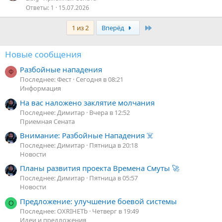
т
Ответы
1
15.07.2026
к
о
р
Последняя
1 из 2
Вперёд
т
о
Новые сообщения
Разбойные нападения
Ф
Последнее: Фест
Сегодня в 08:21
Информация
На вас наложено заклятие молчания
Последнее: Димитар
Вчера в 12:52
Приемная Сената
Внимание: Разбойные Нападения ☠️
Последнее: Димитар
Пятница в 20:18
Новости
Планы развития проекта Времена Смуты 🚀
Последнее: Димитар
Пятница в 05:57
Новости
Предложение: улучшение боевой системы
O
Последнее: OXRIHETb
Четверг в 19:49
Идеи и предложения