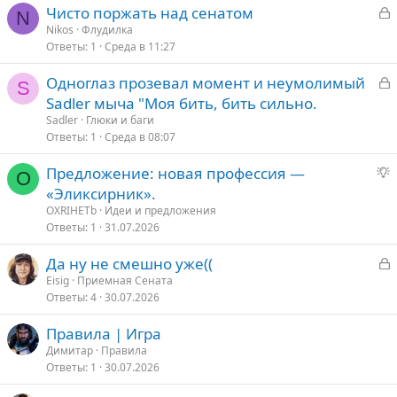
З
Чисто поржать над сенатом
N
а
Nikos
Флудилка
Ответы
1
Среда в 11:27
к
р
З
Одноглаз прозевал момент и неумолимый
S
а
Sadler мыча "Моя бить, бить сильно.
т
к
Sadler
Глюки и баги
о
р
Ответы
1
Среда в 08:07
Предложение: новая профессия —
т
O
р
«Эликсирник».
о
е
OXRIHETb
Идеи и предложения
д
Ответы
1
31.07.2026
л
З
Да ну нe смeшно ужe((
о
а
Eisig
Приемная Сената
Ответы
4
30.07.2026
к
е
р
Правила | Игра
Димитар
Правила
т
е
Ответы
1
30.07.2026
о