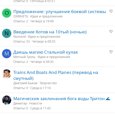
Ответы
0
Пятница в 05:57
Предложение: улучшение боевой системы
O
р
OXRIHETb
Идеи и предложения
Ответы
2
Четверг в 19:49
е
д
Введение ботов на 10тый (ночью)
л
N
р
Nomand
Идеи и предложения
о
Ответы
33
Четверг в 09:55
е
д
е
Даешь магию Стальной кулак
л
М
р
Мятный Троль
Идеи и предложения
о
Ответы
2
Четверг в 09:35
е
е
д
е
Trains And Boats And Planes (перевод на
л
смутный)
о
Дмитрий Быков
Творчество
е
Ответы
0
Среда в 17:16
е
Магические заклинания бога воды Тритон 🌊
Димитар
Новости
е
Ответы
0
Среда в 11:42