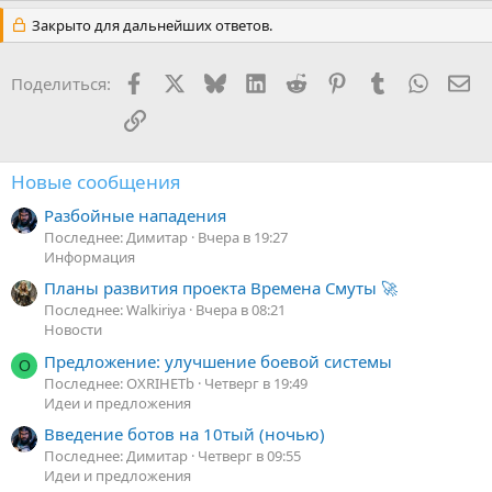
Закрыто для дальнейших ответов.
Facebook
X
Bluesky
LinkedIn
Reddit
Pinterest
Tumblr
WhatsA
Эл
Поделиться:
Ссылка
Новые сообщения
Разбойные нападения
Последнее: Димитар
Вчера в 19:27
Информация
Планы развития проекта Времена Смуты 🚀
Последнее: Walkiriya
Вчера в 08:21
Новости
Предложение: улучшение боевой системы
O
Последнее: OXRIHETb
Четверг в 19:49
Идеи и предложения
Введение ботов на 10тый (ночью)
Последнее: Димитар
Четверг в 09:55
Идеи и предложения