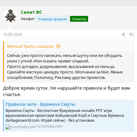
а
Сенат ВС
Неофит
Команда форума
Сенатор
15.05.2026
#2
Мятный Троль сказал(а):
Сейчас уже просто написать нельзя шутку или же обсудить
ужин с уткой. Или сказать привет сладкий.
Просто догадки, додумывания, высасывания из пальца.
Сделайте жесткую цензуру просто. Молчанки за Мат, Явные
оскорбления, Политику, Рекламу других проектов.
Доброе время суток. Не нарушайте правила и будет вам
счастье.
Правила чата - Времена Смуты
Времена Смуты - бесплатная браузерная онлайн РПГ игра,
вдохновлённая проектами Бойцовский Клуб и Смутные Времена
darkagesworld.com. Играй сейчас - без установки.
ru.vsmuta.com