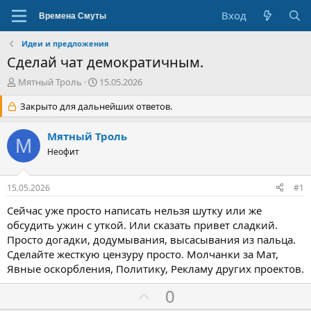
Вход
Идеи и предложения
Сделай чат демократичным.
А
Д
Мятный Троль
15.05.2026
в
а
т
Закрыто для дальнейших ответов.
т
о
а
р
н
Мятный Троль
М
т
а
Неофит
е
ч
м
а
ы
л
15.05.2026
#1
а
Сейчас уже просто написать нельзя шутку или же
обсудить ужин с уткой. Или сказать привет сладкий.
Просто догадки, додумывания, высасывания из пальца.
Сделайте жесткую цензуру просто. Молчанки за Мат,
Явные оскорбления, Политику, Рекламу других проектов.
З
0